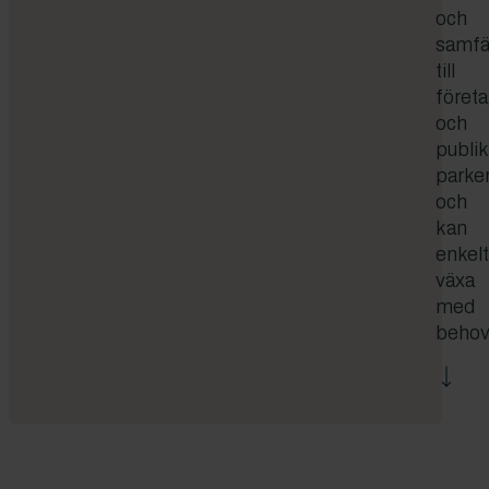
och
samfä
till
föret
och
publi
parker
och
kan
enkel
växa
med
behov