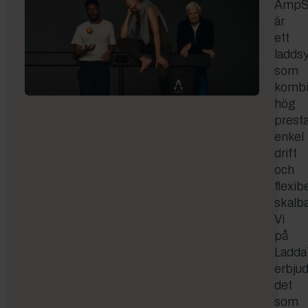
AmpS
är
ett
ladds
som
kombi
hög
prest
enkel
drift
och
flexib
skalba
Vi
på
Ladda
erbju
det
som