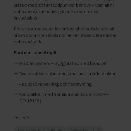
ut i takt med att fler laddpunkter behövs – utan att ni
behöver byta ut befintlig teknik eller dra nya
huvudkablar.
För er som ansvarar för en fastighet betyder det att
ni kan börja i liten skala och enkelt expandera när fler
behöver ladda.
Fördelar med Amp5:
Skalbart system – bygg ut i takt med behovet
Dynamisk lastbalansering mellan alla laddpunkter
Realtidsövervakning och fjärrstyrning
Kompatibelt med framtida standarder (OCPP,
ISO 15118)
Lämplig för
BOSTADSRÄTTSFÖRENINGAR
SAMFÄLLIGHETER