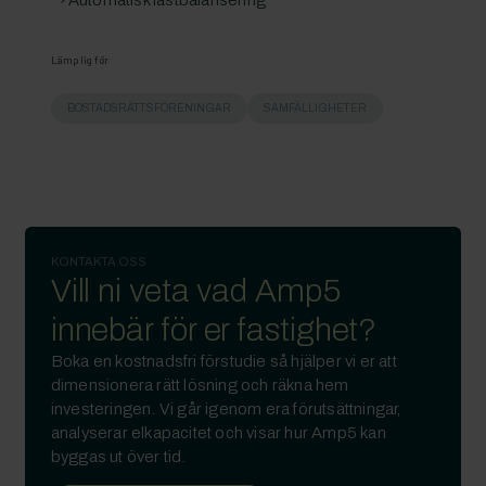
Automatisk lastbalansering
Lämplig för
BOSTADSRÄTTSFÖRENINGAR
SAMFÄLLIGHETER
KONTAKTA OSS
Vill ni veta vad Amp5
innebär för er fastighet?
Boka en kostnadsfri förstudie så hjälper vi er att
dimensionera rätt lösning och räkna hem
investeringen. Vi går igenom era förutsättningar,
analyserar elkapacitet och visar hur Amp5 kan
byggas ut över tid.