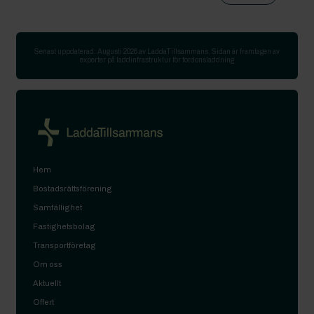
Senast uppdaterad:
Augusti 2026
av LaddaTillsammans. Sidan är framtagen av
experter på laddinfrastruktur för fordonsladdning
Hem
Bostadsrättsförening
Samfällighet
Fastighetsbolag
Transportföretag
Om oss
Aktuellt
Offert