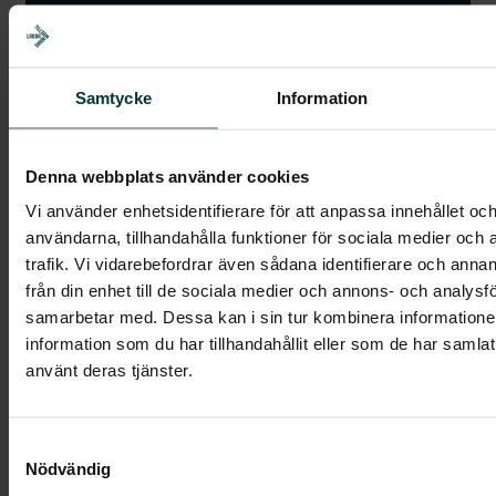
Samtycke
Information
Denna webbplats använder cookies
Vi använder enhetsidentifierare för att anpassa innehållet och
användarna, tillhandahålla funktioner för sociala medier och 
Vi guidar er genom hela bidragsprocessen – från
trafik. Vi vidarebefordrar även sådana identifierare och anna
ansökan till utbetalning – så att er investering blir
från din enhet till de sociala medier och annons- och analysf
ännu smartare.
samarbetar med. Dessa kan i sin tur kombinera informatio
information som du har tillhandahållit eller som de har samlat
Bidrag
använt deras tjänster.
Samtyckesval
Nödvändig