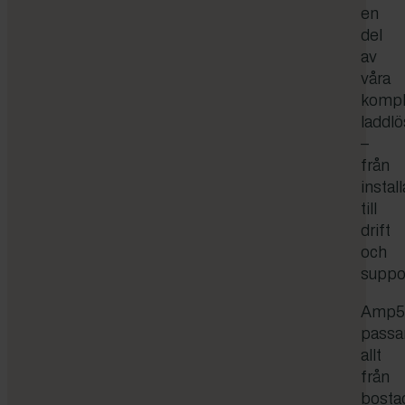
en
del
av
våra
kompl
laddlö
–
från
instal
till
drift
och
suppo
Amp
passa
allt
från
bosta