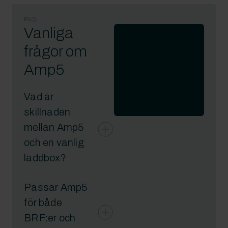
FAQ
Vanliga
frågor om
Amp5
Vad är
skillnaden
mellan Amp5
och en vanlig
laddbox?
Passar Amp5
för både
BRF:er och