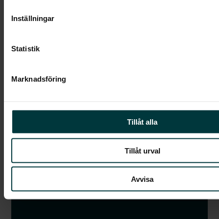
Inställningar
Statistik
Marknadsföring
Gör det enkelt att ladda på jobbet. Vi levererar
Tillåt alla
kompletta, skalbara laddsystem för personal,
kunder och fordonsflottor.
Tillåt urval
Företag
Avvisa