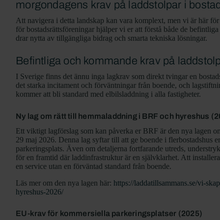
morgondagens krav på laddstolpar i bostad
Att navigera i detta landskap kan vara komplext, men vi är här för 
för bostadsrättsföreningar hjälper vi er att förstå både de befintl
drar nytta av tillgängliga bidrag och smarta tekniska lösningar.
Befintliga och kommande krav på laddstolpa
I Sverige finns det ännu inga lagkrav som direkt tvingar en bostads
det starka incitament och förväntningar från boende, och lagstiftni
kommer att bli standard med elbilsladdning i alla fastigheter.
Ny lag om rätt till hemmaladdning i BRF och hyreshus (
Ett viktigt lagförslag som kan påverka er BRF är den nya lagen om 
29 maj 2026. Denna lag syftar till att ge boende i flerbostadshus en 
parkeringsplats. Även om detaljerna fortfarande utreds, understryke
för en framtid där laddinfrastruktur är en självklarhet. Att installe
en service utan en förväntad standard från boende.
Läs mer om den nya lagen här:
https://laddatillsammans.se/vi-sk
hyreshus-2026/
EU-krav för kommersiella parkeringsplatser (2025)