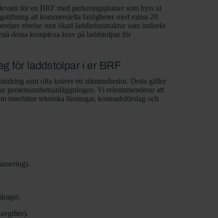
elevant för en BRF med parkeringsplatser som hyrs ut
gstiftning att kommersiella fastigheter med minst 20
bredare rörelse mot ökad laddinfrastruktur som indirekt
örstå dessa komplexa krav på laddstolpar för
g för laddstolpar i er BRF
örändring som ofta kräver ett stämmobeslut. Detta gäller
verkar gemensamhetsanläggningen. Vi rekommenderar att
m innefattar tekniska lösningar, kostnadsförslag och
ansering).
draget.
avgifter).