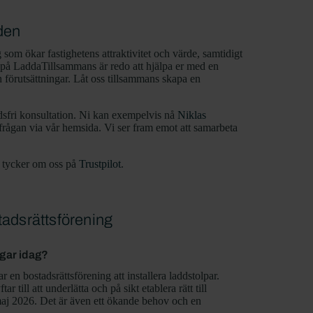
iden
g som ökar fastighetens attraktivitet och värde, samtidigt
 på LaddaTillsammans är redo att hjälpa er med en
 förutsättningar. Låt oss tillsammans skapa en
dsfri konsultation. Ni kan exempelvis nå
Niklas
rfrågan via vår hemsida. Vi ser fram emot att samarbeta
r tycker om oss på
Trustpilot
.
tadsrättsförening
ngar idag?
 en bostadsrättsförening att installera laddstolpar.
till att underlätta och på sikt etablera rätt till
maj 2026. Det är även ett ökande behov och en