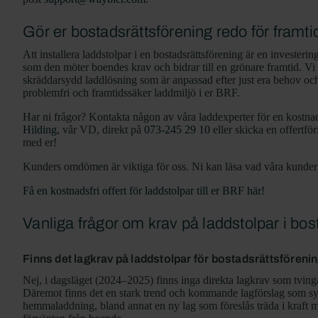
Gör er bostadsrättsförening redo för framt
Att installera laddstolpar i en bostadsrättsförening är en investerin
som den möter boendes krav och bidrar till en grönare framtid. Vi
skräddarsydd laddlösning som är anpassad efter just era behov och
problemfri och framtidssäker laddmiljö i er BRF.
Har ni frågor? Kontakta någon av våra laddexperter för en kostna
Hilding
, vår VD, direkt på
073-245 29 10
eller skicka en offertfö
med er!
Kunders omdömen är viktiga för oss. Ni kan läsa vad våra kunde
Få en kostnadsfri offert för laddstolpar till er BRF här!
Vanliga frågor om krav på laddstolpar i bos
Finns det lagkrav på laddstolpar för bostadsrättsföreni
Nej, i dagsläget (2024–2025) finns inga direkta lagkrav som tvingar
Däremot finns det en stark trend och kommande lagförslag som syftar 
hemmaladdning, bland annat en ny lag som föreslås träda i kraft 