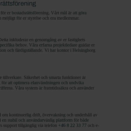
srättsförening
r er bostadsrättsförening. Vårt mål är att göra
m möjligt för er styrelse och era medlemmar.
Detta inkluderar en genomgång av er fastighets
specifika behov. Våra erfarna projektledare guidar er
tion och färdigställande. Vi har kontor i Helsingborg
e tillverkare. Säkerhet och smarta funktioner är
g för att optimera elanvändningen och undvika
arifferna. Våra system är framtidssäkra och använder
d om kontinuerlig drift, övervakning och underhåll av
 en stabil och användarvänlig plattform för både
support tillgänglig via telefon
+46 8 22 33 77
och e-