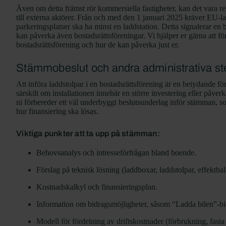
Även om detta främst rör kommersiella fastigheter, kan det vara r
till externa aktörer. Från och med den 1 januari 2025 kräver EU-la
parkeringsplatser ska ha minst en laddstation. Detta signalerar en 
kan påverka även bostadsrättsföreningar. Vi hjälper er gärna att f
bostadsrättsförening och hur de kan påverka just er.
Stämmobeslut och andra administrativa ste
Att införa laddstolpar i en bostadsrättsförening är en betydande f
särskilt om installationen innebär en större investering eller på
ni förbereder ett väl underbyggt beslutsunderlag inför stämman, so
hur finansiering ska lösas.
Viktiga punkter att ta upp på stämman:
Behovsanalys och intresseförfrågan bland boende.
Förslag på teknisk lösning (laddboxar, laddstolpar, effektbal
Kostnadskalkyl och finansieringsplan.
Information om bidragsmöjligheter, såsom “Ladda bilen”-bi
Modell för fördelning av driftskostnader (förbrukning, fasta 