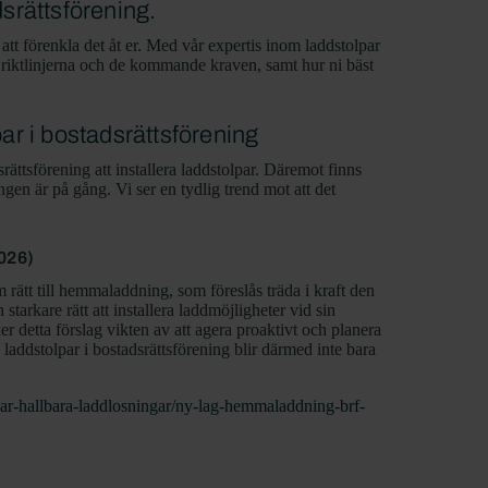
srättsförening.
att förenkla det åt er. Med vår expertis inom laddstolpar
iga riktlinjerna och de kommande kraven, samt hur ni bäst
r i bostadsrättsförening
rättsförening att installera laddstolpar. Däremot finns
ngen är på gång. Vi ser en tydlig trend mot att det
2026)
rätt till hemmaladdning, som föreslås träda i kraft den
starkare rätt att installera laddmöjligheter vid sin
r detta förslag vikten av att agera proaktivt och planera
ra laddstolpar i bostadsrättsförening blir därmed inte bara
apar-hallbara-laddlosningar/ny-lag-hemmaladdning-brf-