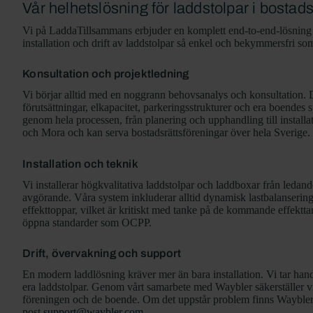
Vår helhetslösning för laddstolpar i bostad
Vi på LaddaTillsammans erbjuder en komplett end-to-end-lösning fö
installation och drift av laddstolpar så enkel och bekymmersfri so
Konsultation och projektledning
Vi börjar alltid med en noggrann behovsanalys och konsultation. 
förutsättningar, elkapacitet, parkeringsstrukturer och era boendes 
genom hela processen, från planering och upphandling till installa
och Mora och kan serva bostadsrättsföreningar över hela Sverige.
Installation och teknik
Vi installerar högkvalitativa laddstolpar och laddboxar från ledand
avgörande. Våra system inkluderar alltid dynamisk lastbalanserin
effekttoppar, vilket är kritiskt med tanke på de kommande effektt
öppna standarder som OCPP.
Drift, övervakning och support
En modern laddlösning kräver mer än bara installation. Vi tar han
era laddstolpar. Genom vårt samarbete med Waybler säkerställer vi
föreningen och de boende. Om det uppstår problem finns Wayblers 
post
support@waybler.com
.