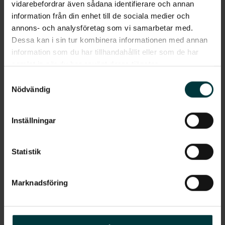
vidarebefordrar även sådana identifierare och annan
information från din enhet till de sociala medier och
annons- och analysföretag som vi samarbetar med.
Rättvis laddning: 6 smarta principer mot konflikter
Dessa kan i sin tur kombinera informationen med annan
information som du har tillhandahållit eller som de har
samlat in när du har använt deras tjänster.
2026 - 06 - 29
Samtyckesval
Nödvändig
Inställningar
Statistik
Mäklaren: laddmöjligheter avgörande vid
Marknadsföring
bostadsköp