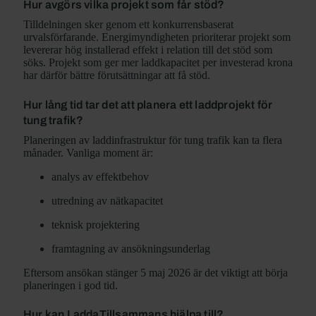
Hur avgörs vilka projekt som får stöd?
Tilldelningen sker genom ett konkurrensbaserat
urvalsförfarande. Energimyndigheten prioriterar projekt som
levererar hög installerad effekt i relation till det stöd som
söks. Projekt som ger mer laddkapacitet per investerad krona
har därför bättre förutsättningar att få stöd.
Hur lång tid tar det att planera ett laddprojekt för
tung trafik?
Planeringen av laddinfrastruktur för tung trafik kan ta flera
månader. Vanliga moment är:
analys av effektbehov
utredning av nätkapacitet
teknisk projektering
framtagning av ansökningsunderlag
Eftersom ansökan stänger 5 maj 2026 är det viktigt att börja
planeringen i god tid.
Hur kan LaddaTillsammans hjälpa till?