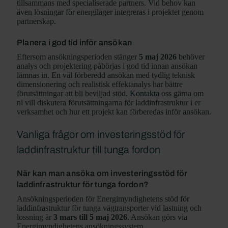
tillsammans med specialiserade partners. Vid behov kan
även lösningar för energilager integreras i projektet genom
partnerskap.
Planera i god tid inför ansökan
Eftersom ansökningsperioden stänger
5 maj 2026
behöver
analys och projektering påbörjas i god tid innan ansökan
lämnas in. En väl förberedd ansökan med tydlig teknisk
dimensionering och realistisk effektanalys har bättre
förutsättningar att bli beviljad stöd.
Kontakta
oss gärna om
ni vill diskutera förutsättningarna för laddinfrastruktur i er
verksamhet och hur ett projekt kan förberedas inför ansökan.
Vanliga frågor om investeringsstöd för
laddinfrastruktur till tunga fordon
När kan man ansöka om investeringsstöd för
laddinfrastruktur för tunga fordon?
Ansökningsperioden för Energimyndighetens stöd för
laddinfrastruktur för tunga vägtransporter vid lastning och
lossning är
3 mars till 5 maj 2026
. Ansökan görs via
Energimyndighetens ansökningssystem.