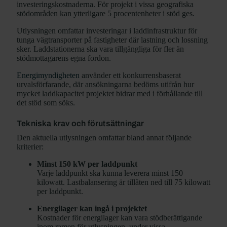
investeringskostnaderna. För projekt i vissa geografiska
stödområden kan ytterligare 5 procentenheter i stöd ges.
Utlysningen omfattar investeringar i laddinfrastruktur för
tunga vägtransporter på fastigheter där lastning och lossning
sker. Laddstationerna ska vara tillgängliga för fler än
stödmottagarens egna fordon.
Energimyndigheten
använder ett konkurrensbaserat
urvalsförfarande, där ansökningarna bedöms utifrån hur
mycket laddkapacitet projektet bidrar med i förhållande till
det stöd som söks.
Tekniska krav och förutsättningar
Den aktuella utlysningen omfattar bland annat följande
kriterier:
Minst 150 kW per laddpunkt
Varje laddpunkt ska kunna leverera minst 150
kilowatt. Lastbalansering är tillåten ned till 75 kilowatt
per laddpunkt.
Energilager kan ingå i projektet
Kostnader för energilager kan vara stödberättigande
inom ramen för utlysningen, under vissa