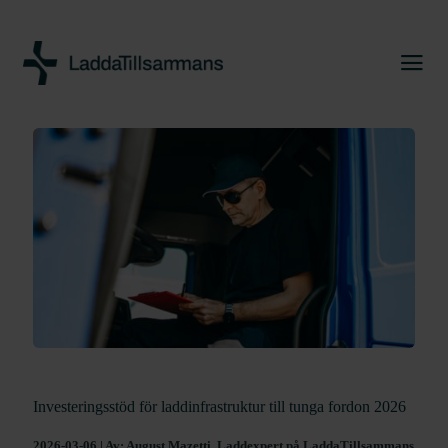
Investeringsstöd för laddinfrastruktur till tunga fordon 2026
2026-03-06 | Av: August Mazetti, Laddexpert på LaddaTillsammans