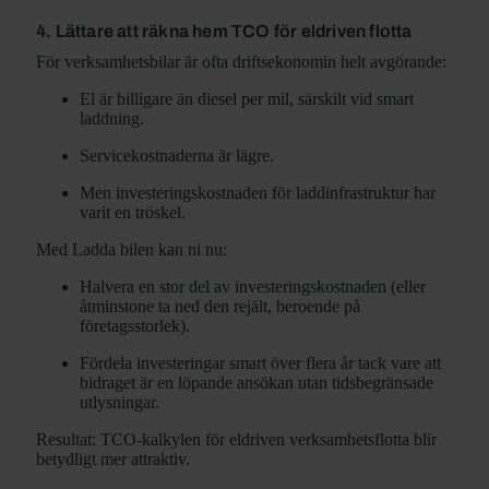
4. Lättare att räkna hem TCO för eldriven flotta
För verksamhetsbilar är ofta driftsekonomin helt avgörande:
El är billigare än diesel per mil, särskilt vid smart
laddning.
Servicekostnaderna är lägre.
Men investeringskostnaden för laddinfrastruktur har
varit en tröskel.
Med Ladda bilen kan ni nu:
Halvera en stor del av investeringskostnaden (eller
åtminstone ta ned den rejält, beroende på
företagsstorlek).
Fördela investeringar smart över flera år tack vare att
bidraget är en löpande ansökan utan tidsbegränsade
utlysningar.
Resultat: TCO-kalkylen för eldriven verksamhetsflotta blir
betydligt mer attraktiv.