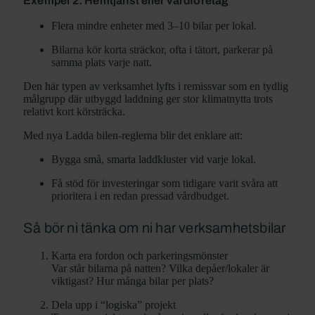
Exempel 2: Hemtjänst eller vårdföretag
Flera mindre enheter med 3–10 bilar per lokal.
Bilarna kör korta sträckor, ofta i tätort, parkerar på
samma plats varje natt.
Den här typen av verksamhet lyfts i remissvar som en tydlig
målgrupp där utbyggd laddning ger stor klimatnytta trots
relativt kort körsträcka.
Med nya Ladda bilen-reglerna blir det enklare att:
Bygga små, smarta laddkluster vid varje lokal.
Få stöd för investeringar som tidigare varit svåra att
prioritera i en redan pressad vårdbudget.
Så bör ni tänka om ni har verksamhetsbilar
Karta era fordon och parkeringsmönster
Var står bilarna på natten? Vilka depåer/lokaler är
viktigast? Hur många bilar per plats?
Dela upp i “logiska” projekt