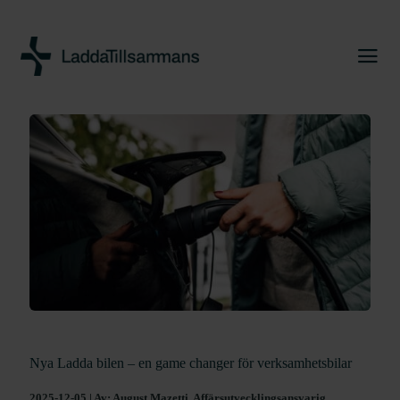
Nya Ladda bilen – en game changer för verksamhetsbilar
2025-12-05 | Av: August Mazetti, Affärsutvecklingsansvarig,