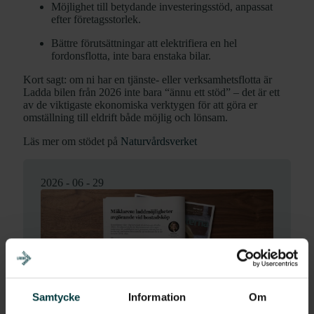
Möjlighet till betydande investeringsstöd, anpassat
efter företagsstorlek.
Bättre förutsättningar att elektrifiera en hel
fordonsflotta, inte bara enstaka bilar.
Kort sagt: om ni har en tjänste- eller verksamhetsflotta är
Ladda bilen från 2026 inte bara “ännu ett stöd” – det är ett
av de viktigaste ekonomiska verktygen för att göra er
omställning till eldrift både möjlig och lönsam.
Läs mer om stödet på
Naturvårdsverket
2026 - 06 - 29
Samtycke
Information
Om