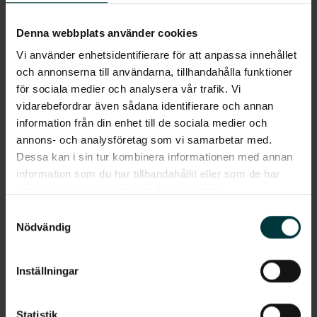
Mäklaren: laddmöjligheter avgörande vid
bostadsköp
Denna webbplats använder cookies
Vi använder enhetsidentifierare för att anpassa innehållet
och annonserna till användarna, tillhandahålla funktioner
2026 - 06 - 11
för sociala medier och analysera vår trafik. Vi
vidarebefordrar även sådana identifierare och annan
information från din enhet till de sociala medier och
annons- och analysföretag som vi samarbetar med.
Dessa kan i sin tur kombinera informationen med annan
information som du har tillhandahållit eller som de har
samlat in när du har använt deras tjänster.
Samtyckesval
Nödvändig
Power Circles elbilsprognos 2026: snart fördubblas
elbilarna i Sverige
Inställningar
2026 - 05 - 25
Statistik