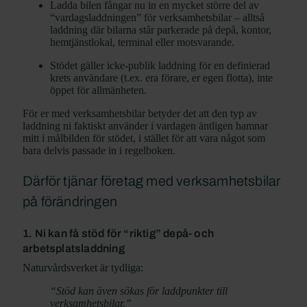
Ladda bilen fångar nu in en mycket större del av
“vardagsladdningen” för verksamhetsbilar – alltså
laddning där bilarna står parkerade på depå, kontor,
hemtjänstlokal, terminal eller motsvarande.
Stödet gäller icke-publik laddning för en definierad
krets användare (t.ex. era förare, er egen flotta), inte
öppet för allmänheten.
För er med verksamhetsbilar betyder det att den typ av
laddning ni faktiskt använder i vardagen äntligen hamnar
mitt i målbilden för stödet, i stället för att vara något som
bara delvis passade in i regelboken.
Därför tjänar företag med verksamhetsbilar
på förändringen
1. Ni kan få stöd för “riktig” depå- och
arbetsplatsladdning
Naturvårdsverket är tydliga:
“Stöd kan även sökas för laddpunkter till
verksamhetsbilar.”