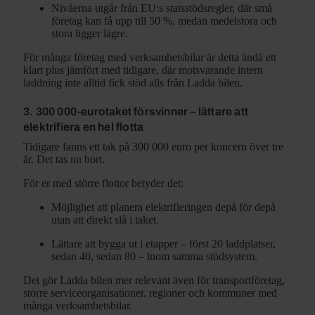
Nivåerna utgår från EU:s statsstödsregler, där små
företag kan få upp till 50 %, medan medelstora och
stora ligger lägre.
För många företag med verksamhetsbilar är detta ändå ett
klart plus jämfört med tidigare, där motsvarande intern
laddning inte alltid fick stöd alls från Ladda bilen.
3. 300 000-eurotaket försvinner – lättare att
elektrifiera en hel flotta
Tidigare fanns ett tak på 300 000 euro per koncern över tre
år. Det tas nu bort.
För er med större flottor betyder det:
Möjlighet att planera elektrifieringen depå för depå
utan att direkt slå i taket.
Lättare att bygga ut i etapper – först 20 laddplatser,
sedan 40, sedan 80 – inom samma stödsystem.
Det gör Ladda bilen mer relevant även för transportföretag,
större serviceorganisationer, regioner och kommuner med
många verksamhetsbilar.